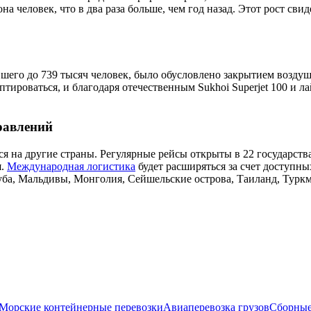
а человек, что в два раза больше, чем год назад. Этот рост св
шего до 739 тысяч человек, было обусловлено закрытием воздуш
тироваться, и благодаря отечественным Sukhoi Superjet 100 и 
равлений
 на другие страны. Регулярные рейсы открыты в 22 государств
я.
Международная логистика
будет расширяться за счет доступн
 Куба, Мальдивы, Монголия, Сейшельские острова, Таиланд, Тур
Морские контейнерные перевозки
Авиаперевозка грузов
Сборные