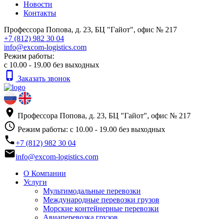
Новости
Контакты
Профессора Попова, д. 23, БЦ "Гайот", офис № 217
+7 (812) 982 30 04
info@excom-logistics.com
Режим работы:
с 10.00 - 19.00 без выходных
phone_iphone
Заказать звонок
place
Профессора Попова, д. 23, БЦ "Гайот", офис № 217
access_time
Режим работы: с 10.00 - 19.00 без выходных
phone
+7 (812) 982 30 04
email
info@excom-logistics.com
О Компании
Услуги
Мультимодальные перевозки
Международные перевозки грузов
Морские контейнерные перевозки
Авиаперевозка грузов