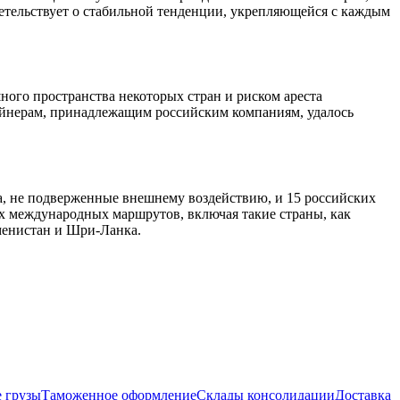
идетельствует о стабильной тенденции, укрепляющейся с каждым
ного пространства некоторых стран и риском ареста
лайнерам, принадлежащим российским компаниям, удалось
а, не подверженные внешнему воздействию, и 15 российских
ых международных маршрутов, включая такие страны, как
кменистан и Шри-Ланка.
 грузы
Таможенное оформление
Склады консолидации
Доставка