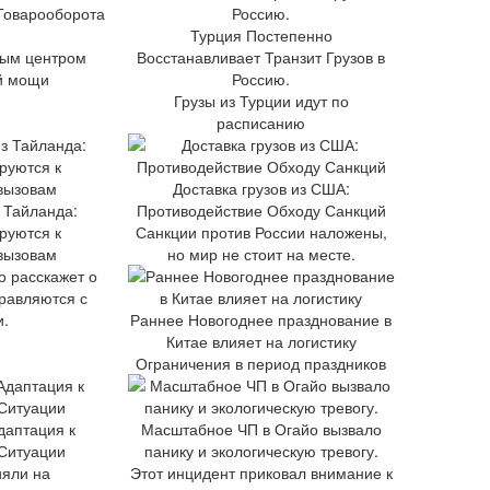
 Товарооборота
Турция Постепенно
вым центром
Восстанавливает Транзит Грузов в
й мощи
Россию.
Грузы из Турции идут по
расписанию
Доставка грузов из США:
з Тайланда:
Противодействие Обходу Санкций
руются к
Санкции против России наложены,
 вызовам
но мир не стоит на месте.
о расскажет о
правляются с
и.
Раннее Новогоднее празднование в
Китае влияет на логистику
Ограничения в период праздников
даптация к
Масштабное ЧП в Огайо вызвало
Ситуации
панику и экологическую тревогу.
ияли на
Этот инцидент приковал внимание к