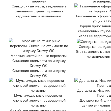
перемен
грузоперево
Санкционные меры, введенные в
отношении страны, привели к
кардинальным изменениям.
Таможенное оформле
Турции в Р
Турция приостанов
санкционных грузо
через ее территори
Склады консолидац
Этот комплекс может
Морские контейнерные перевозки.
логистическим
Снижение стоимости по индексу
Drewry WCI
Снижение стоимости по индексу
Drewry WCI
Доставка из Италии:
Мультимодальные перевозки -
Прогноз
ключевой элемент современной
Доставка из Италии
логистики.
центре внимания
Российские перевозчики расширяют
торговле