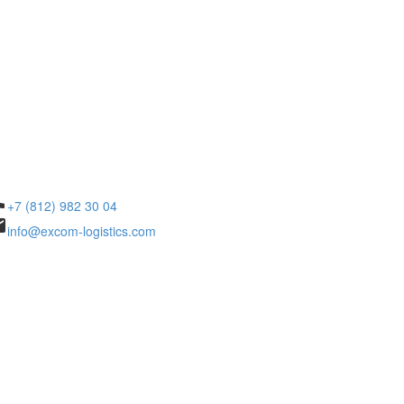
ne
+7 (812) 982 30 04
il
info@excom-logistics.com