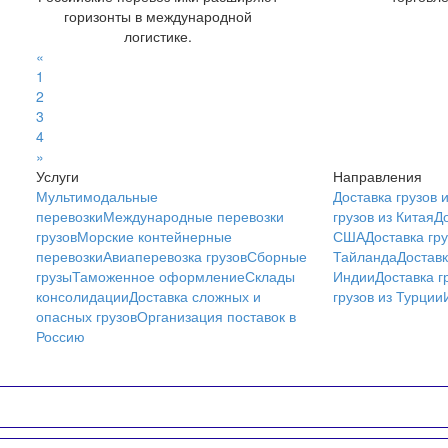
горизонты в международной
логистике.
«
1
2
3
4
»
Услуги
Направления
Мультимодальные
Доставка грузов 
перевозки
Международные перевозки
грузов из Китая
До
грузов
Морские контейнерные
США
Доставка гру
перевозки
Авиаперевозка грузов
Сборные
Тайланда
Доставк
грузы
Таможенное оформление
Склады
Индии
Доставка г
консолидации
Доставка сложных и
грузов из Турции
опасных грузов
Организация поставок в
Россию