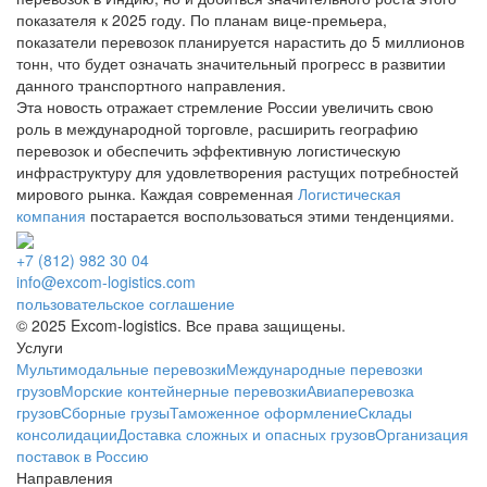
показателя к 2025 году. По планам вице-премьера,
показатели перевозок планируется нарастить до 5 миллионов
тонн, что будет означать значительный прогресс в развитии
данного транспортного направления.
Эта новость отражает стремление России увеличить свою
роль в международной торговле, расширить географию
перевозок и обеспечить эффективную логистическую
инфраструктуру для удовлетворения растущих потребностей
мирового рынка. Каждая современная
Логистическая
компания
постарается воспользоваться этими тенденциями.
+7 (812) 982 30 04
info@excom-logistics.com
пользовательское соглашение
© 2025 Excom-logistics. Все права защищены.
Услуги
Мультимодальные перевозки
Международные перевозки
грузов
Морские контейнерные перевозки
Авиаперевозка
грузов
Сборные грузы
Таможенное оформление
Склады
консолидации
Доставка сложных и опасных грузов
Организация
поставок в Россию
Направления