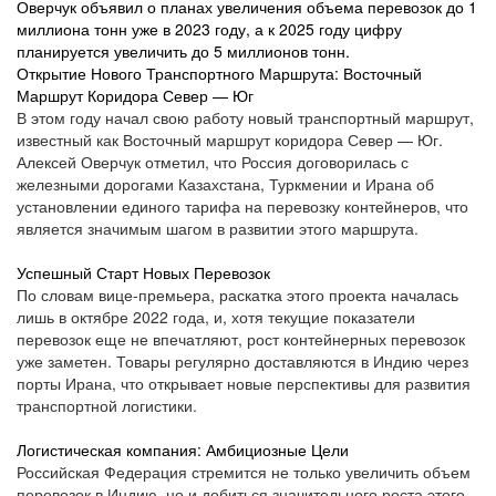
Оверчук объявил о планах увеличения объема перевозок до 1
миллиона тонн уже в 2023 году, а к 2025 году цифру
планируется увеличить до 5 миллионов тонн.
Открытие Нового Транспортного Маршрута: Восточный
Маршрут Коридора Север — Юг
В этом году начал свою работу новый транспортный маршрут,
известный как Восточный маршрут коридора Север — Юг.
Алексей Оверчук отметил, что Россия договорилась с
железными дорогами Казахстана, Туркмении и Ирана об
установлении единого тарифа на перевозку контейнеров, что
является значимым шагом в развитии этого маршрута.
Успешный Старт Новых Перевозок
По словам вице-премьера, раскатка этого проекта началась
лишь в октябре 2022 года, и, хотя текущие показатели
перевозок еще не впечатляют, рост контейнерных перевозок
уже заметен. Товары регулярно доставляются в Индию через
порты Ирана, что открывает новые перспективы для развития
транспортной логистики.
Логистическая компания: Амбициозные Цели
Российская Федерация стремится не только увеличить объем
перевозок в Индию, но и добиться значительного роста этого