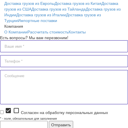
Доставка грузов из Европы
Доставка грузов из Китая
Доставка
грузов из США
Доставка грузов из Тайланда
Доставка грузов из
Индии
Доставка грузов из Италии
Доставка грузов из
Турции
Импортные поставки
Компания
О Компании
Рассчитать стоимость
Контакты
Есть вопросы? Мы вам перезвоним!
check_box
check_box_outline_blank
Согласен на обработку персональных данных
*
- поля, обязательные для заполнения