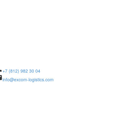
ne
+7 (812) 982 30 04
il
info@excom-logistics.com