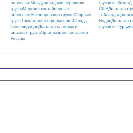
перевозки
Международные перевозки
грузов из Китая
До
грузов
Морские контейнерные
США
Доставка гру
перевозки
Авиаперевозка грузов
Сборные
Тайланда
Доставк
грузы
Таможенное оформление
Склады
Индии
Доставка г
консолидации
Доставка сложных и
грузов из Турции
опасных грузов
Организация поставок в
Россию