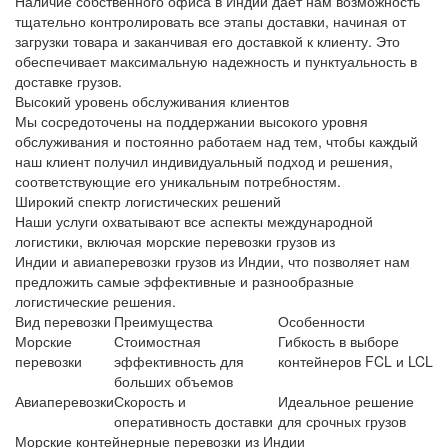
Наличие
собственного офиса в Индии
дает нам возможность
тщательно контролировать все этапы доставки, начиная от
загрузки товара и заканчивая его доставкой к клиенту. Это
обеспечивает максимальную надежность и пунктуальность в
доставке грузов.
Высокий уровень обслуживания клиентов
Мы сосредоточены на поддержании
высокого уровня
обслуживания
и постоянно работаем над тем, чтобы каждый
наш клиент получил индивидуальный подход и решения,
соответствующие его уникальным потребностям.
Широкий спектр логистических решений
Наши услуги охватывают все аспекты международной
логистики, включая
морские перевозки грузов из
Индии
и
авиаперевозки грузов из Индии
, что позволяет нам
предложить самые эффективные и разнообразные
логистические решения.
Вид перевозки
Преимущества
Особенности
Морские
Стоимостная
Гибкость в выборе
перевозки
эффективность для
контейнеров
FCL
и
LCL
больших объемов
Авиаперевозки
Скорость и
Идеальное решение
оперативность доставки
для срочных грузов
Морские контейнерные перевозки из Индии