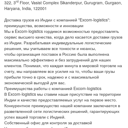
rd
322, 3
Floor, Vasist Complex Sikanderpur, Gurugram, Gurgaon,
Haryana, India, 122001
Доставка грузов из Индии с компанией "Excom-logistics":
преимущества, возможности и инновации
Мы в
Excom-logistics
гордимся возможностью предоставлять
сервис высшего качества, когда дело касается
доставки грузов
из Индии
. Разрабатывая индивидуальные логистические
решения, мы учитываем все тонкости и нюансы,
чтобы
организация поставок в Россию
была выполнена
максимально эффективно и без затруднений для наших
клиентов. Понимая, что каждая минута в мировой торговле на
счету, мы направляем все усилия на то, чтобы ваши грузы
прибыли точно в срок, надежно и с максимальной
экономической выгодой для вас.
Преимущества работы с компанией Excom-logistics
В
Excom-logistics
мы ставим наше присутствие на территории
Индии и качество предоставляемых услуг на первое место.
Конкурентное преимущество нашей компании заключается в
разветвленной сети логистических решений, гарантирующих
успех вашей торговли с Индией.
Собственный офис для контроля за доставкой