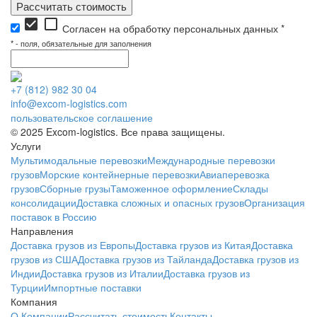
Рассчитать стоимость
check_box
check_box_outline_blank
Согласен на обработку персональных данных *
*
- поля, обязательные для заполнения
+7 (812) 982 30 04
info@excom-logistics.com
пользовательское соглашение
© 2025 Excom-logistics. Все права защищены.
Услуги
Мультимодальные перевозки
Международные перевозки
грузов
Морские контейнерные перевозки
Авиаперевозка
грузов
Сборные грузы
Таможенное оформление
Склады
консолидации
Доставка сложных и опасных грузов
Организация
поставок в Россию
Направления
Доставка грузов из Европы
Доставка грузов из Китая
Доставка
грузов из США
Доставка грузов из Тайланда
Доставка грузов из
Индии
Доставка грузов из Италии
Доставка грузов из
Турции
Импортные поставки
Компания
О Компании
Рассчитать стоимость
Контакты