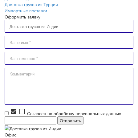
Доставка грузов из Турции
Импортные поставки
Оформить заявку
check_box
check_box_outline_blank
Согласен на обработку персональных данных
Офис: