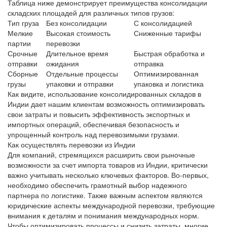
Таблица ниже демонстрирует преимущества консолидации
складских площадей для различных типов грузов:
Тип груза
Без консолидации
С консолидацией
Мелкие
Высокая стоимость
Сниженные тарифы
партии
перевозки
Срочные
Длительное время
Быстрая обработка и
отправки
ожидания
отправка
Сборные
Отдельные процессы
Оптимизированная
грузы
упаковки и отправки
упаковка и логистика
Как видите, использование консолидированных складов в
Индии дает нашим клиентам возможность оптимизировать
свои затраты и повысить эффективность экспортных и
импортных операций, обеспечивая безопасность и
упрощенный контроль над перевозимыми грузами.
Как осуществлять перевозки из Индии
Для компаний, стремящихся расширить свои рыночные
возможности за счет импорта товаров из Индии, критически
важно учитывать несколько ключевых факторов. Во-первых,
необходимо обеспечить грамотный
выбор надежного
партнера
по логистике. Также важным аспектом являются
юридические аспекты международной перевозки, требующие
внимания к деталям и понимания международных норм.
Чтобы оптимизировать процессы и снизить затраты, многие