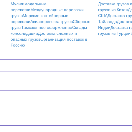
Мультимодальные
Доставка грузов 
перевозки
Международные перевозки
грузов из Китая
До
грузов
Морские контейнерные
США
Доставка гру
перевозки
Авиаперевозка грузов
Сборные
Тайланда
Доставк
грузы
Таможенное оформление
Склады
Индии
Доставка г
консолидации
Доставка сложных и
грузов из Турции
опасных грузов
Организация поставок в
Россию