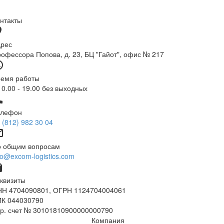
нтакты
ce
дрес
офессора Попова, д. 23, БЦ "Гайот", офис № 217
time
ремя работы
10.00 - 19.00 без выходных
ne
елефон
 (812) 982 30 04
tline
о общим вопросам
fo@excom-logistics.com
tion
квизиты
НН 4704090801, ОГРН 1124704004061
ИК 044030790
р. счет № 30101810900000000790
Компания