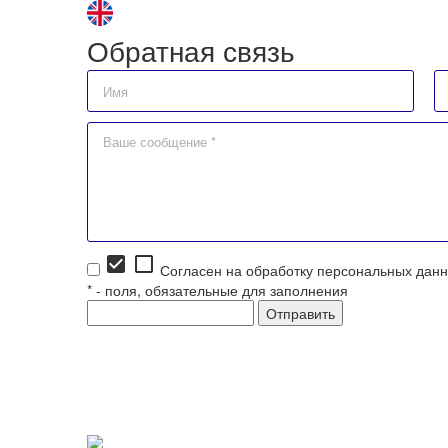
Обратная связь
check_box
check_box_outline_blank
Согласен на обработку персональных данн
*
- поля, обязательные для заполнения