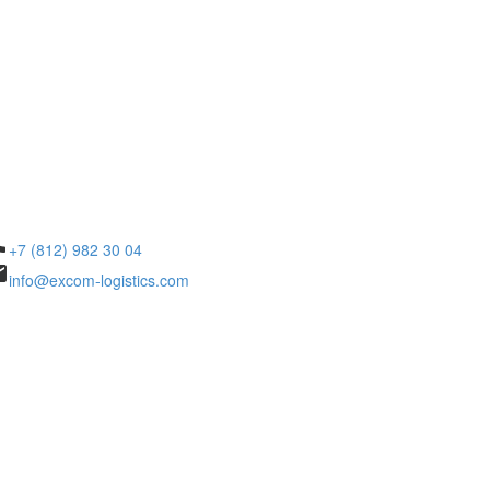
ne
+7 (812) 982 30 04
il
info@excom-logistics.com