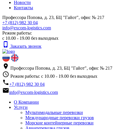
Новости
Контакты
Профессора Попова, д. 23, БЦ "Гайот", офис № 217
+7 (812) 982 30 04
info@excom-logistics.com
Режим работы:
с 10.00 - 19.00 без выходных
phone_iphone
Заказать звонок
place
Профессора Попова, д. 23, БЦ "Гайот", офис № 217
access_time
Режим работы: с 10.00 - 19.00 без выходных
phone
+7 (812) 982 30 04
email
info@excom-logistics.com
О Компании
Услуги
Мультимодальные перевозки
Международные перевозки грузов
Морские контейнерные перевозки
Авиаперевозка грузов