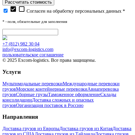
Рассчитать стоимость
check_box
check_box_outline_blank
Согласен на обработку персональных данных *
*
- поля, обязательные для заполнения
+7 (812) 982 30 04
info@excom-logistics.com
пользовательское соглашение
© 2025 Excom-logistics. Все права защищены.
Услуги
Мультимодальные перевозки
Международные перевозки
грузов
Морские контейнерные перевозки
Авиаперевозка
грузов
Сборные грузы
Таможенное оформление
Склады
консолидации
Доставка сложных и опасных
грузов
Организация поставок в Россию
Направления
Доставка грузов из Европы
Доставка грузов из Китая
Доставка
грузов из США
Доставка грузов из Тайланда
Доставка грузов