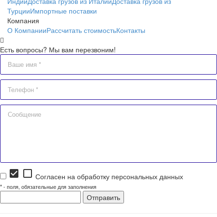
Индии
Доставка грузов из Италии
Доставка грузов из
Турции
Импортные поставки
Компания
О Компании
Рассчитать стоимость
Контакты
Есть вопросы? Мы вам перезвоним!
check_box
check_box_outline_blank
Согласен на обработку персональных данных
*
- поля, обязательные для заполнения