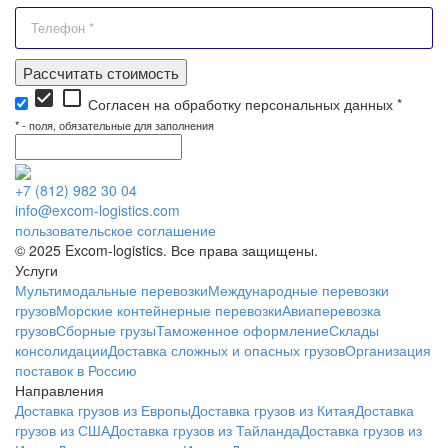
Рассчитать стоимость
check_box
check_box_outline_blank
Согласен на обработку персональных данных *
*
- поля, обязательные для заполнения
+7 (812) 982 30 04
info@excom-logistics.com
пользовательское соглашение
© 2025 Excom-logistics. Все права защищены.
Услуги
Мультимодальные перевозки
Международные перевозки
грузов
Морские контейнерные перевозки
Авиаперевозка
грузов
Сборные грузы
Таможенное оформление
Склады
консолидации
Доставка сложных и опасных грузов
Организация
поставок в Россию
Направления
Доставка грузов из Европы
Доставка грузов из Китая
Доставка
грузов из США
Доставка грузов из Тайланда
Доставка грузов из