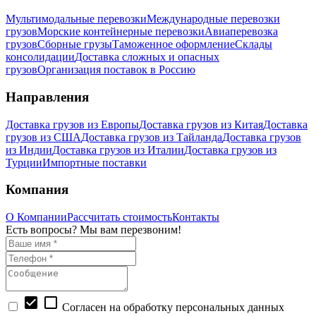
Мультимодальные перевозки
Международные перевозки
грузов
Морские контейнерные перевозки
Авиаперевозка
грузов
Сборные грузы
Таможенное оформление
Склады
консолидации
Доставка сложных и опасных
грузов
Организация поставок в Россию
Направления
Доставка грузов из Европы
Доставка грузов из Китая
Доставка
грузов из США
Доставка грузов из Тайланда
Доставка грузов
из Индии
Доставка грузов из Италии
Доставка грузов из
Турции
Импортные поставки
Компания
О Компании
Рассчитать стоимость
Контакты
Есть вопросы? Мы вам перезвоним!
check_box
check_box_outline_blank
Согласен на обработку персональных данных