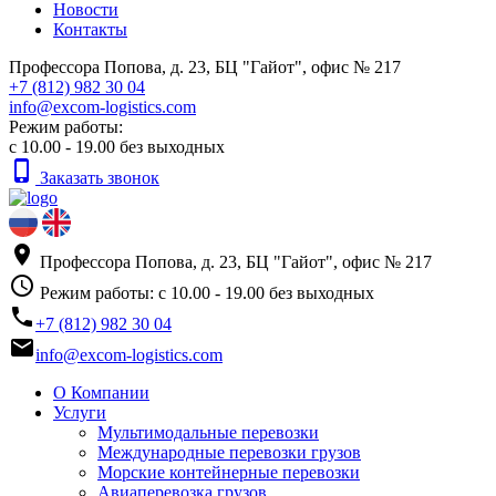
Новости
Контакты
Профессора Попова, д. 23, БЦ "Гайот", офис № 217
+7 (812) 982 30 04
info@excom-logistics.com
Режим работы:
с 10.00 - 19.00 без выходных
phone_iphone
Заказать звонок
place
Профессора Попова, д. 23, БЦ "Гайот", офис № 217
access_time
Режим работы: с 10.00 - 19.00 без выходных
phone
+7 (812) 982 30 04
email
info@excom-logistics.com
О Компании
Услуги
Мультимодальные перевозки
Международные перевозки грузов
Морские контейнерные перевозки
Авиаперевозка грузов