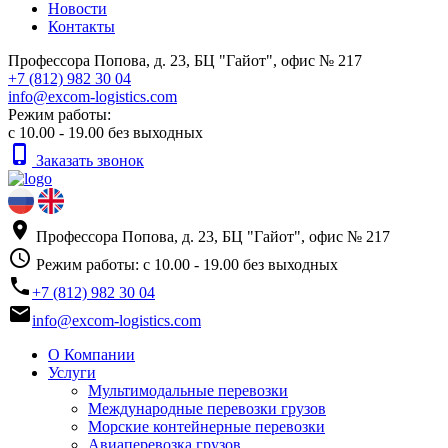
Новости
Контакты
Профессора Попова, д. 23, БЦ "Гайот", офис № 217
+7 (812) 982 30 04
info@excom-logistics.com
Режим работы:
с 10.00 - 19.00 без выходных
phone_iphone
Заказать звонок
place
Профессора Попова, д. 23, БЦ "Гайот", офис № 217
access_time
Режим работы: с 10.00 - 19.00 без выходных
phone
+7 (812) 982 30 04
email
info@excom-logistics.com
О Компании
Услуги
Мультимодальные перевозки
Международные перевозки грузов
Морские контейнерные перевозки
Авиаперевозка грузов