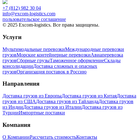
+7 (812) 982 30 04
info@excom-logistics.com
пользовательское соглашение
© 2025 Excom-logistics. Все права защищены.
Услуги
Мультимодальные перевозки
Международные перевозки
грузов
Морские контейнерные перевозки
Авиаперевозка
грузов
Сборные грузы
Таможенное оформление
Склады
консолидации
Доставка сложных и опасных
грузов
Организация поставок в Россию
Направления
Доставка грузов из Европы
Доставка грузов из Китая
Доставка
грузов из США
Доставка грузов из Тайланда
Доставка грузов
из Индии
Доставка грузов из Италии
Доставка грузов из
Турции
Импортные поставки
Компания
О Компании
Рассчитать стоимость
Контакты