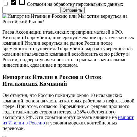
check_box
check_box_outline_blank
Согласен на обработку персональных данных
Глава Ассоциации итальянских предпринимателей в РФ,
Витторио Торрембини, подчеркнул желание практически всех
компаний Италии вернуться на рынок России после
временного отступления. Торрембини выразил уверенность в
желании итальянских компаний возобновить свою работу в
России, подчеркнув важность этого рынка и значительные
инвестиции, сделанные в прошлом.
Импорт из Италии в Россию и Отток
Итальянских Компаний
Он отметил, что Россию покинули около 10 итальянских
компаний, основная часть из которых работала в нефтегазовой
сфере. При этом, согласно Торрембини, с февраля прошлого
года итальянская сторона потеряла 35% собственного
экспорта в РФ. Эти события могут оказать влияние на
импорт
из Италии в Россию
и условия морских контейнерных
перевозок.