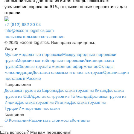
автомобильная доставка из Китая теперь показывает
увеличение спроса на 91%, открывая новые перспективы для
отрасли.
+7 (812) 982 30 04
info@excom-logistics.com
пользовательское соглашение
© 2025 Excom-logistics. Все права защищены.
Услуги
Мультимодальные перевозки
Международные перевозки
грузов
Морские контейнерные перевозки
Авиаперевозка
грузов
Сборные грузы
Таможенное оформление
Склады
консолидации
Доставка сложных и опасных грузов
Организация
поставок в Россию
Направления
Доставка грузов из Европы
Доставка грузов из Китая
Доставка
грузов из США
Доставка грузов из Тайланда
Доставка грузов из
Индии
Доставка грузов из Италии
Доставка грузов из
Турции
Импортные поставки
Компания
О Компании
Рассчитать стоимость
Контакты
Есть вопросы? Мы вам перезвоним!