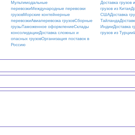
Мультимодальные
Доставка грузов 
перевозки
Международные перевозки
грузов из Китая
До
грузов
Морские контейнерные
США
Доставка гру
перевозки
Авиаперевозка грузов
Сборные
Тайланда
Доставк
грузы
Таможенное оформление
Склады
Индии
Доставка г
консолидации
Доставка сложных и
грузов из Турции
опасных грузов
Организация поставок в
Россию