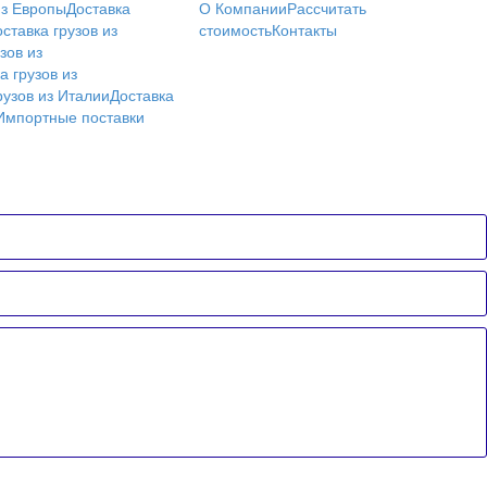
из Европы
Доставка
О Компании
Рассчитать
ставка грузов из
стоимость
Контакты
зов из
а грузов из
рузов из Италии
Доставка
Импортные поставки