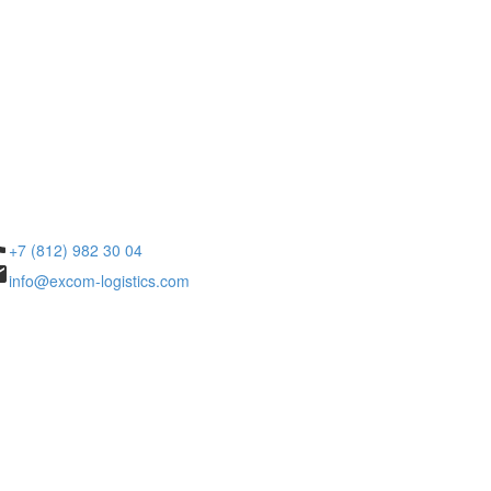
ne
+7 (812) 982 30 04
il
info@excom-logistics.com