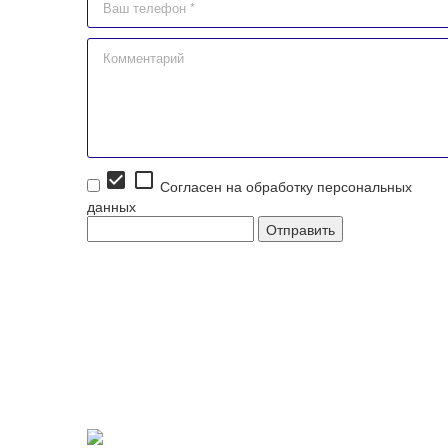
check_box
check_box_outline_blank
Согласен на обработку персональных
данных