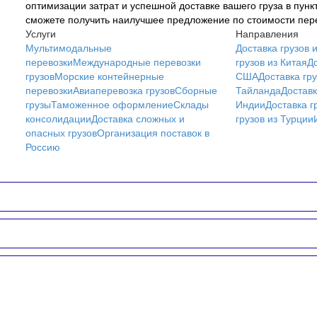
оптимизации затрат и успешной доставке вашего груза в пунк
сможете получить наилучшее предложение по стоимости пере
Услуги
Направления
Мультимодальные
Доставка грузов 
перевозки
Международные перевозки
грузов из Китая
До
грузов
Морские контейнерные
США
Доставка гру
перевозки
Авиаперевозка грузов
Сборные
Тайланда
Доставк
грузы
Таможенное оформление
Склады
Индии
Доставка г
консолидации
Доставка сложных и
грузов из Турции
опасных грузов
Организация поставок в
Россию