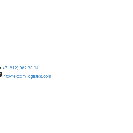
ne
+7 (812) 982 30 04
il
info@excom-logistics.com