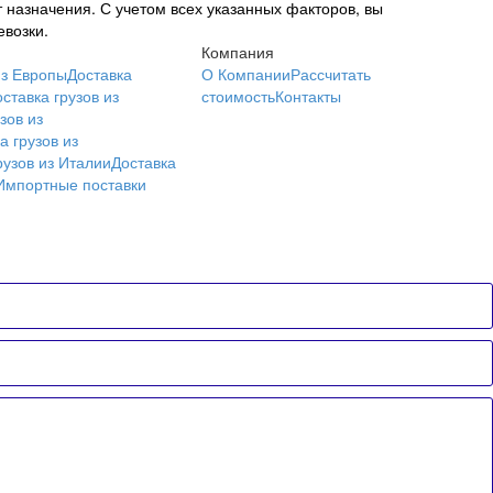
т назначения. С учетом всех указанных факторов, вы
возки.
Компания
из Европы
Доставка
О Компании
Рассчитать
ставка грузов из
стоимость
Контакты
зов из
а грузов из
рузов из Италии
Доставка
Импортные поставки