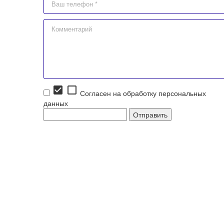
check_box
check_box_outline_blank
Согласен на обработку персональных
данных