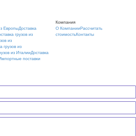
Компания
из Европы
Доставка
О Компании
Рассчитать
ставка грузов из
стоимость
Контакты
зов из
а грузов из
рузов из Италии
Доставка
Импортные поставки