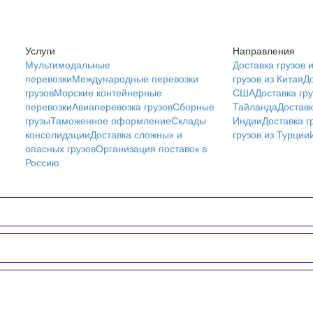
Услуги
Направления
Мультимодальные
Доставка грузов 
перевозки
Международные перевозки
грузов из Китая
До
грузов
Морские контейнерные
США
Доставка гру
перевозки
Авиаперевозка грузов
Сборные
Тайланда
Доставк
грузы
Таможенное оформление
Склады
Индии
Доставка г
консолидации
Доставка сложных и
грузов из Турции
опасных грузов
Организация поставок в
Россию