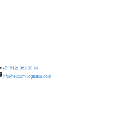
ne
+7 (812) 982 30 04
il
info@excom-logistics.com