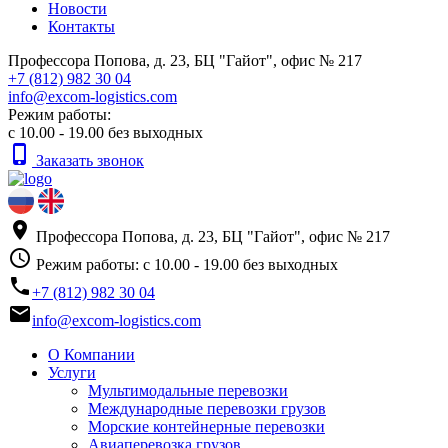
Новости
Контакты
Профессора Попова, д. 23, БЦ "Гайот", офис № 217
+7 (812) 982 30 04
info@excom-logistics.com
Режим работы:
с 10.00 - 19.00 без выходных
phone_iphone
Заказать звонок
place
Профессора Попова, д. 23, БЦ "Гайот", офис № 217
access_time
Режим работы: с 10.00 - 19.00 без выходных
phone
+7 (812) 982 30 04
email
info@excom-logistics.com
О Компании
Услуги
Мультимодальные перевозки
Международные перевозки грузов
Морские контейнерные перевозки
Авиаперевозка грузов