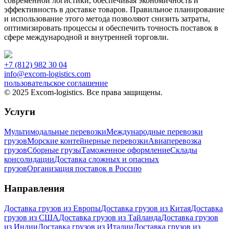
современной логистики, обеспечивая экономичность и
эффективность в доставке товаров. Правильное планирование
и использование этого метода позволяют снизить затраты,
оптимизировать процессы и обеспечить точность поставок в
сфере международной и внутренней торговли.
+7 (812) 982 30 04
info@excom-logistics.com
пользовательское соглашение
© 2025 Excom-logistics. Все права защищены.
Услуги
Мультимодальные перевозки
Международные перевозки
грузов
Морские контейнерные перевозки
Авиаперевозка
грузов
Сборные грузы
Таможенное оформление
Склады
консолидации
Доставка сложных и опасных
грузов
Организация поставок в Россию
Направления
Доставка грузов из Европы
Доставка грузов из Китая
Доставка
грузов из США
Доставка грузов из Тайланда
Доставка грузов
из Индии
Доставка грузов из Италии
Доставка грузов из